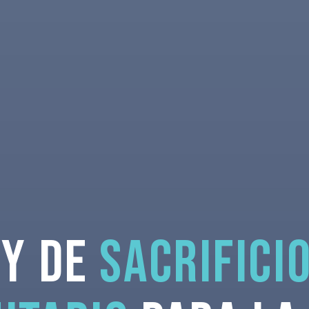
ey de
sacrifici